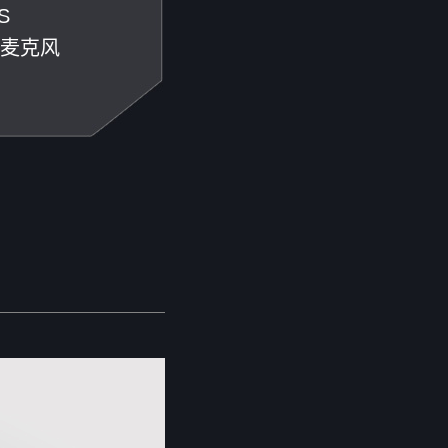
S
麦克风