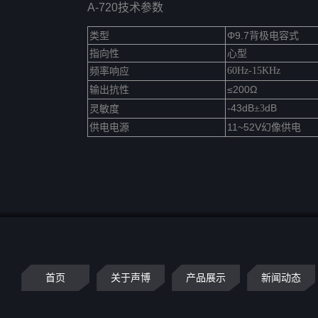
A-720技术参数
类型
Φ9.7背极电容式
指向性
心型
频率响应
60
Hz-15
KHz
输出抗性
≤200Ω
-43dB
dB
灵敏度
±3
供电电源
11~52V幻像供电
首页
关于声博
产品展示
新闻动态